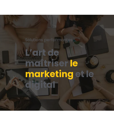
Solutions performantes
L’art de
maîtriser
le
marketing
et le
digital