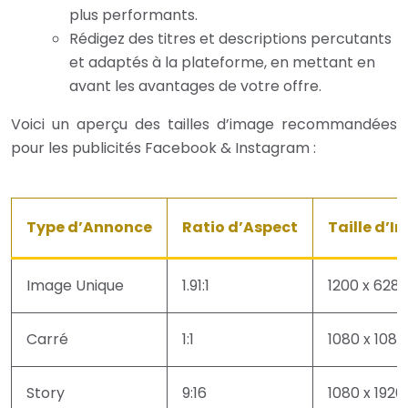
plus performants.
Rédigez des titres et descriptions percutants
et adaptés à la plateforme, en mettant en
avant les avantages de votre offre.
Voici un aperçu des tailles d’image recommandées
pour les publicités Facebook & Instagram :
Type d’Annonce
Ratio d’Aspect
Taille d
Image Unique
1.91:1
1200 x 628 
Carré
1:1
1080 x 1080
Story
9:16
1080 x 1920 