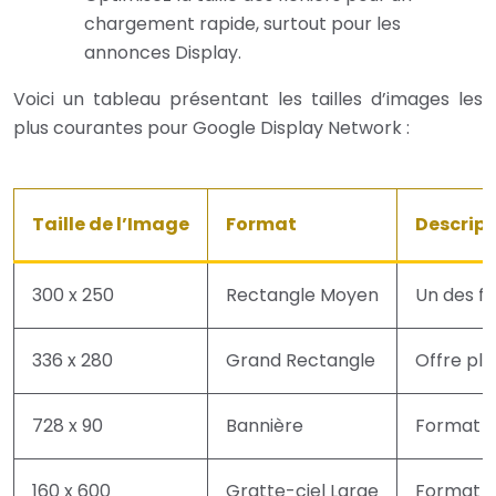
chargement rapide, surtout pour les
annonces Display.
Voici un tableau présentant les tailles d’images les
plus courantes pour Google Display Network :
Taille de l’Image
Format
Descript
300 x 250
Rectangle Moyen
Un des fo
336 x 280
Grand Rectangle
Offre plu
728 x 90
Bannière
Format c
160 x 600
Gratte-ciel Large
Format ve